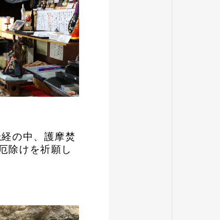
読経の中、護摩焚
厄除けを祈願し